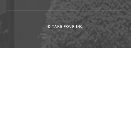
© TAKE FOUR INC.