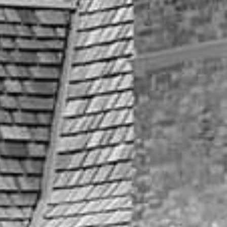
お問い合わせ
パンフレ
フォトウェディング
フランス×韓国フォト
お電話でのご予約・お問い合
054-284-2323
平日／11:00～19:00 | 土日祝／9:00
マタニティ・パパママ
平日限定
火・水曜日は定休日：祝日除
View more