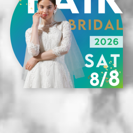
館内紹介
料
ドレス
フ
挙式レポート
ゲストの皆様へ
よ
新着情報
Wedding Style