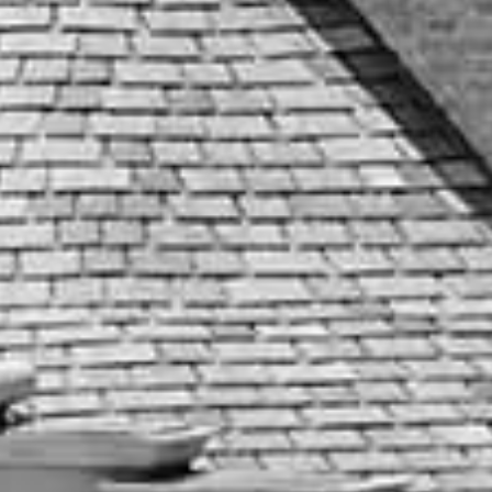
SILVER
WEEK
9月限定フェア
秋の洋館で前撮りの景色を想像する一日
【AUTUMN GRAND フェスタ】
CHANELコスメプレゼント
開催時間：09:00〜 / 09:15〜 / 15:00〜
9/22
（火）
所要時間：230分程度
このフェアを詳しく見る
このフェアを予約