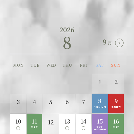
日程からフェアを選ぶ
2026
2026
2026
10
9
8
8
9
10
9
月
月
月
月
MON
MON
MON
TUE
TUE
TUE
WED
WED
WED
THU
THU
THU
FRI
FRI
FRI
SAT
SAT
SAT
SUN
SUN
SUN
3
1
4
2
5
3
6
4
1
2
1
2
PREMIUM
SPECIAL
年間最大
GRAND
5
7
10
8
11
9
12
10
8
13
11
9
3
4
8
6
5
9
7
6
7
PREMIUM
PREMIUM
3連休
年間最大
年間最大
3連休
10
14
12
11
15
13
17
14
18
16
15
19
17
20
16
18
15
13
12
16
14
少人数ウェディング
3連休
年イチ
SPECIAL
SILVER
フォト
SILVER
GRAND
年イチ
WEDDING
WEEK
WEEK