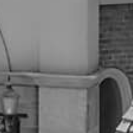
少人数ウェディング
厳選美食付き
相談会
大聖堂で模擬挙式
貸切洋館で、大切な人だけと過ごす一日
【少人数ウェディング相談フェア】
開催時間：09:15〜 / 15:00〜
9/22
（火）
所要時間：230分程度
このフェアを詳しく見る
このフェアを予約