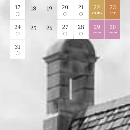
21
19
17
22
23
20
24
22
25
23
21
22
26
24
25
23
27
20
18
19
21
SILVER
SILVER
SILVER
PREMIUM
SPECIAL
SPECIAL
月イチ
月イチ
月イチ
WEEK
WEEK
WEEK
24
28
26
29
27
28
30
29
31
30
25
29
27
26
28
30
GRAND
GRAND
GRAND
31
ペットウェディング
フェアの内容で絞り込む