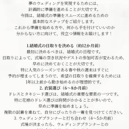
夢のウェディングを実現するためには、
計画的に準備を進めることが大切です。
今回は、結婚式の準備をスムーズに進めるための
基本的なステップをご紹介します。
これから準備を始める方や、何から手を付けていいのか
分からない方に向けて、役立つ情報をお届けします！
1.結婚式の日取りを決める（約12か月前）
最初に決めるべきは、結婚式の日程です。
日取りによって、式場の空き状況やゲストの参加可否が変わるため、
早めに決めておくことが大切です。
特に人気のシーズンである春や秋の週末はすぐに
予約が埋まってしまうので、希望の日取りを確保するためには
1年以上前から動き始めるのが理想的です。
2. 衣装選び（6～8か月前）
ドレスとタキシード選びは、結婚式の重要な要素の一つです。
特に花嫁のドレス選びは時間がかかることが多いので、
早めに準備を始めましょう。
複数の試着を重ねて、自分にぴったりの一着を見つけてください。
3. ウェディングプランナーと打ち合わせ（4～5か月前）
式場が決まったら、ウェディングプランナーとの