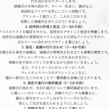
打ち合わせがスタートします。
結婚式の全体の流れや、テーマ、色合い、演出など、
具体的なアイデアを形にしていく段階です。
プランナーと協力して、二人のこだわりを
反映した結婚式を作り上げていきましょう。
4. 招待状の作成と発送（2～4か月前）
ゲストのリストを確定させたら、招待状のデザインと発送を準備します
招待状は結婚式の雰囲気をゲストに伝える大切なアイテムですので、
式のテーマに合わせたデザインを選びましょう。
5. 装花・装飾の打ち合わせ（3～4か月前）
会場を彩る装花や装飾は、結婚式の雰囲気を引き立てる重要な要素です
プランナーやフローリストと打ち合わせを行い、
季節の花や色のバランスを考えながら決めていきましょう。
また、ゲストテーブルのセンターピースや、
ウェルカムスペースのデコレーションなど、
細かい部分にもこだわることで一層素敵な会場に仕上がります。
6. 演出や進行の最終確認（1～2か月前）
結婚式の流れや、当日の進行について最終確認を行います。
入場シーンやケーキカット、余興やスピーチの順番など、
細かい部分をチェックしながらリハーサルも行い、
安心して当日を迎えられるようにしましょう。
7. 結婚式当日：リラックスして楽しむ！