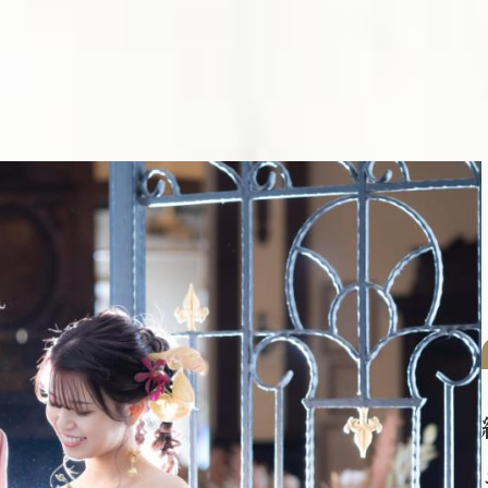
いつでも見学・相談予約
大聖堂
料理&デザート
ラリー
挙式レポート
様へ
よくあるご質問