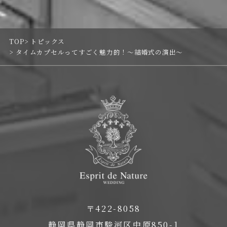
TOP
トピックス
タイムカプセルってすごく魅力的！～結婚式の演出～
〒422-8058
静岡県静岡市駿河区中原850-1