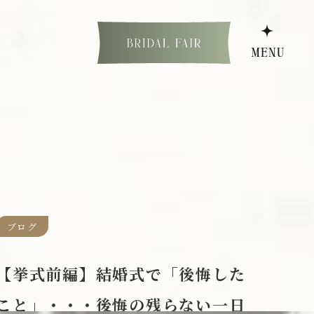
ブログ
少人数ウェディング
フォトウェディング
【挙式前編】結婚式で「後悔した
こと」・・・後悔の残らない一日