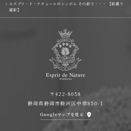
エスプリ・ド・ナチュールのシンボル その前で・・・ 【前撮り
撮影】
〒422-8058
静岡県静岡市駿河区中原850-1
Googleマップを見る