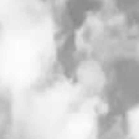
ブログ
【注目】10の演出紹介！珍しい演出
でゲストと楽しもう④
#結婚式 演出
#結婚式のこと
2024.08.09
本日も演出のご紹介！！