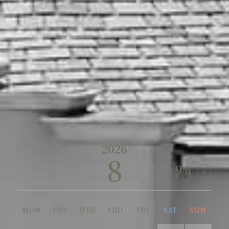
2026.08
フランスの洋館をゆっくり体感す
08
る一日
【PREMIUM ブライダルフェア】
土曜日
『さわやか』のペア食事券プレゼ
ント
2026
2026
2026
10
9
8
8
9
10
9
月
月
月
月
MON
MON
MON
TUE
TUE
TUE
WED
WED
WED
THU
THU
THU
FRI
FRI
FRI
SAT
SAT
SAT
SUN
SUN
SUN