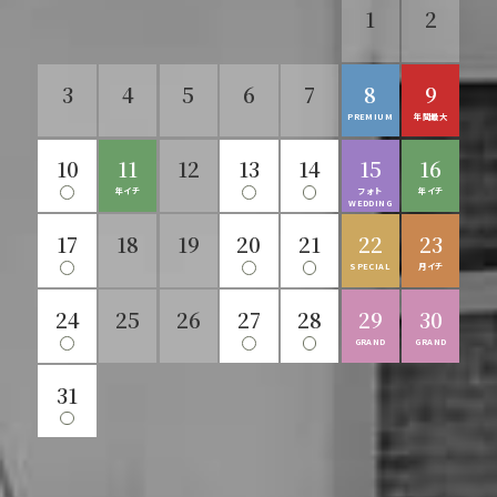
1
2
3
1
4
2
5
3
1
2
6
4
PREMIUM
SPECIAL
年間最大
GRAND
5
3
7
4
8
6
5
9
7
10
6
8
11
9
7
12
10
8
13
11
9
PREMIUM
PREMIUM
3連休
年間最大
年間最大
3連休
10
14
12
15
13
11
12
16
14
15
13
17
14
18
16
15
19
17
20
16
18
3連休
年イチ
SPECIAL
SILVER
フォト
SILVER
GRAND
年イチ
WEDDING
WEEK
WEEK
21
19
17
22
20
18
23
19
21
20
24
22
25
23
21
22
26
24
25
23
27
SILVER
SILVER
SILVER
PREMIUM
SPECIAL
SPECIAL
月イチ
月イチ
月イチ
WEEK
WEEK
WEEK
24
28
26
25
29
27
26
28
30
29
27
28
30
29
31
30
GRAND
GRAND
GRAND
31