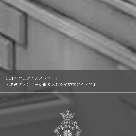
054-284-2323
平日／11:00～19:00 | 土日祝／9:00～19:00
火・水曜日は定休日：祝日除く
TOP
ウェディングレポート
現役プランナーが取り入れた結婚式アイデア①