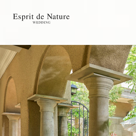
ブライダルフェアを見る
愛され続ける理由
料金プラン
パーティ会場
館内紹介
ドレス
フォトギャ
アクセス
ゲストの皆