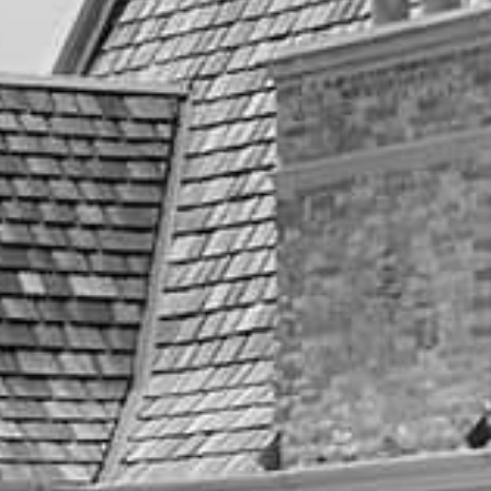
建物と緑のコントラスト
がすべてそろいます。
特にエスプリ・ド・ナチュールは
建物に反射するやわらかい自然光が特徴的で、
逆光気味に撮っても
ふんわりとした写真に仕上がります。
「写真が苦手…」という新郎新婦でも
この時間帯は本当にいい表情になります。
エスプリ・ド・ナチュールでは、
特別なポーズや演出をしなくても
どの時間帯かどんな光が入っているか
で写真の印象が大きく変わります。