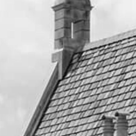
1位
挙式後のガーデン × 自然光
やはり不動の1位はここ。
挙式を終えた直後のガーデンは、
緊張がほどけた自然な笑顔
ゲストの祝福に包まれた空気感