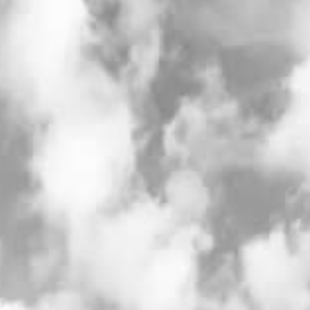
ゲストが入場し、
会場が少し静かになった入場前の時間。
ドレスのトレーンを整える
新郎新婦で顔を見合わせる
深呼吸する一瞬
そこに差し込む窓からの自然光が重なると、
とてもドラマチックな写真になります。
「緊張感」と「これから始まるワクワク」が写る、
記録以上の一枚になることが多いシーンです。