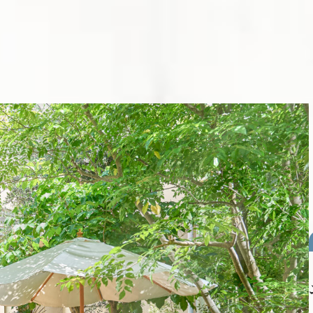
いつでも見学・相談予約
大聖堂
料理&デザート
ラリー
挙式レポート
様へ
よくあるご質問