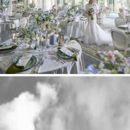
2位
披露宴入場前の
“静かな時間” × 窓からの光
実はスタッフが密かに好きなのがこの瞬間。