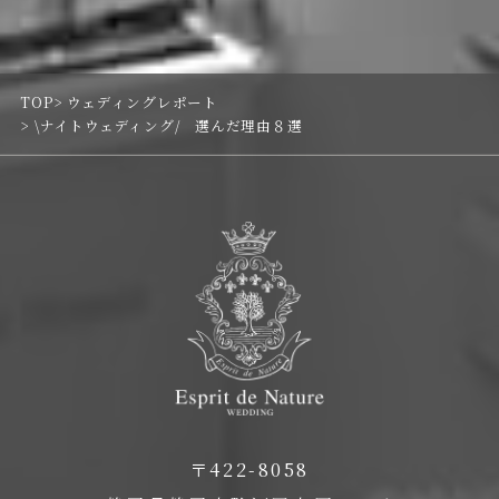
TOP
ウェディングレポート
\ナイトウェディング/ 選んだ理由８選
〒422-8058