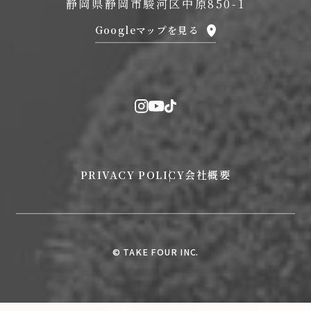
静岡県静岡市駿河区中原850-1
Googleマップを見る
PRIVACY POLICY
会社概要
© TAKE FOUR INC.