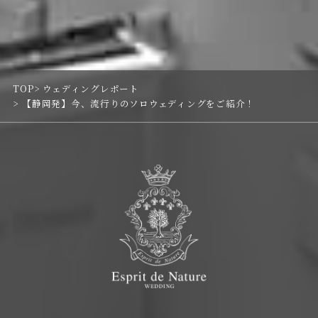
TOP
ウェディングレポート
【静岡発】今、流行りのソロウェディングをご紹介！