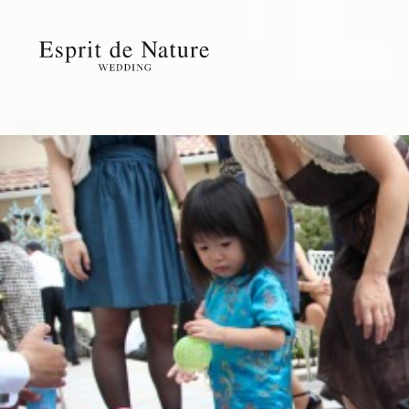
ブライダルフェアを見る
愛され続ける理由
料金プラン
パーティ会場
館内紹介
ドレス
フォトギャ
アクセス
ゲストの皆