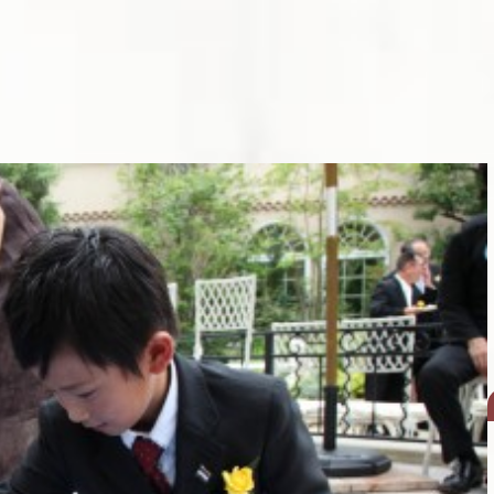
いつでも見学・相談予約
大聖堂
料理&デザート
ラリー
挙式レポート
様へ
よくあるご質問