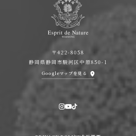
〒422-8058
静岡県静岡市駿河区中原850-1
Googleマップを見る