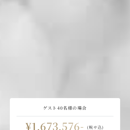
プラン料金
ゲスト40名様の場合
¥1,673,576-
ペットウェディング
(税サ込)