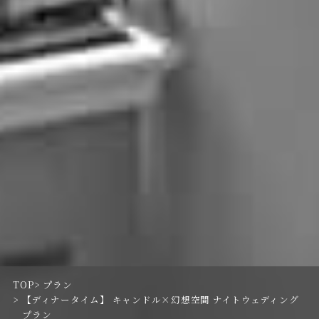
お問い合わせ
パンフレット請求
お電話でのご予約・お問い合わせ
054-284-2323
平日／11:00～19:00 | 土日祝／9:00～19:00
火・水曜日は定休日：祝日除く
TOP
プラン
【ディナータイム】 キャンドル×幻想空間 ナイトウェディング
プラン