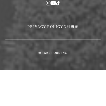
PRIVACY POLICY
会社概要
© TAKE FOUR INC.