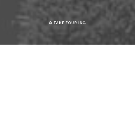
© TAKE FOUR INC.